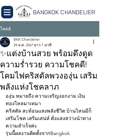
BANGKOK CHANDELIER
โพสต์
BKK Chandelier
24 ธ.ค. 2567
ยาว 1 นาที
✨แต่งบ้านสวย พร้อมดึงดูด
ความร่ำรวย ความโชคดี!
โคมไฟคริสตัลพวงองุ่น เสริม
พลังแห่งโชคลาภ
องุ่น หมายถึง ความเจริญงอกงาม เงิน
ทองไหลมาเทมา
คริสตัล สะท้อนแสงพลังชีวิต บ้านไหนมีก็
เสริมโชค เสริมเสน่ห์ ดั่งแสงสว่างนำทาง
ความสำเร็จค่ะ
รุ่นนี้ผลงานติดตั้งจากBangkok 