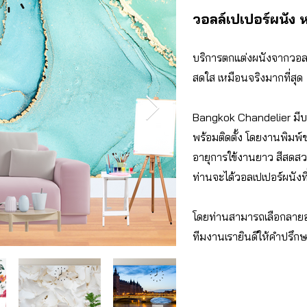
วอลล์​เปเปอร์​ผนัง
บริการตกแต่งผนังจากวอลล์เ
สดใส เหมือนจริงมากที่สุด
Bangkok Chandelier มีบร
พร้อมติดตั้ง โดยงานพิมพ์
อายุการใข้งานยาว สีสดสวย
ท่านจะได้วอลเปเปอร์ผนังที
โดยท่านสามารถเลือกลายอ
ทีมงานเรายินดีให้คำปรึก