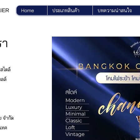
Home
ประเภทสินค้า
บทความน่าสนใจ
IER
รา
สไตล์
ลล์
ย จำกัด
นแทค