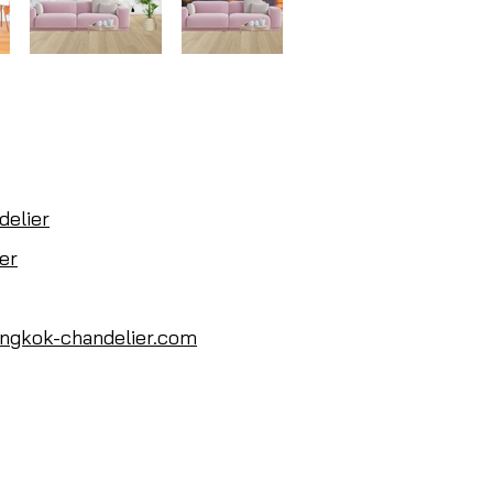
delier
er
ngkok-chandelier.com